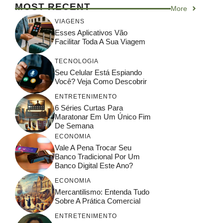
MOST RECENT
More
VIAGENS
Esses Aplicativos Vão
Facilitar Toda A Sua Viagem
TECNOLOGIA
Seu Celular Está Espiando
Você? Veja Como Descobrir
ENTRETENIMENTO
6 Séries Curtas Para
Maratonar Em Um Único Fim
De Semana
ECONOMIA
Vale A Pena Trocar Seu
Banco Tradicional Por Um
Banco Digital Este Ano?
ECONOMIA
Mercantilismo: Entenda Tudo
Sobre A Prática Comercial
ENTRETENIMENTO